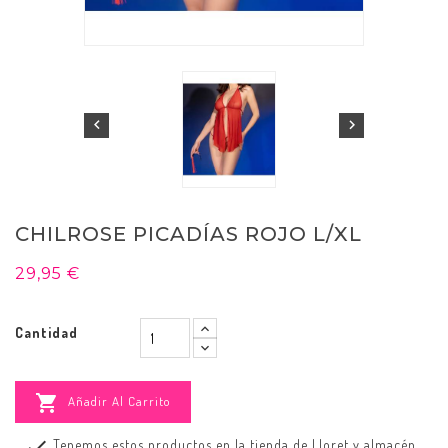


CHILROSE PICADÍAS ROJO L/XL
29,95 €
Cantidad

Añadir Al Carrito

Tenemos estos productos en la tienda de Lloret y almacén