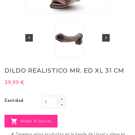


DILDO REALISTICO MR. ED XL 31 CM
39,99 €
Cantidad

Añadir Al Carrito

Tenemos estos productos en la tienda de Lloret y almacén